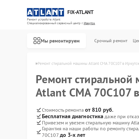
FIX-ATLANT
Ремонт устройств Atlant
Специализированный cервисный центр г.
Иркутск
Мы ремонтируем
Срочный ремонт
Це
н Atlant в Иркутске
Ремонт стиральной машины Atlant СМА 70C107 в Иркутс
Ремонт стиральной
Atlant СМА 70C107 
Ремонт водонагревателей Atlant
Ремонт морозильных камер Atlant
от 810 руб.
Стоимость ремонта
Бесплатная диагностика
даже при отказ
Привезем и увезем стиральную машину Atl
Гарантия на наши работы по ремонту стир
до 3-х лет
70C107