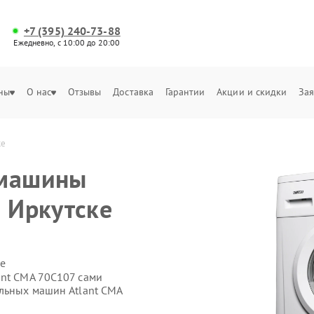
+7 (395) 240-73-88
Ежедневно, с 10:00 до 20:00
ны
О нас
Отзывы
Доставка
Гарантии
Акции и скидки
Зая
ке
 машины
в Иркутске
е
ant СМА 70C107 сами
альных машин Atlant СМА