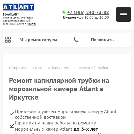
+7 (395) 240-73-88
FIX-ATLANT
Ежедневно, с 10:00 до 20:00
Ремонт устройств Atlant
Специализированный
cервисный центр г.
Иркутск
Мы ремонтируем
Позвонить
утске
Морозильная камера Atlant ремонт капиллярной трубки
Ремонт капиллярной трубки на
Ремонт водонагревателей Atlant
Ремонт стиральных машин Atlant
морозильной камере Atlant в
Иркутске
Привезем и увезем морозильную камеру Atlant
собственной доставкой
Гарантия на наши работы по ремонту
до 3-х лет
морозильных камер Atlant