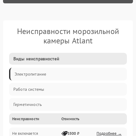
Неисправности морозильной
камеры Atlant
Виды неисправностей
Электропитание
Работа системы
Герметичность
Неисправности
Стоимость
Механика
Не включается
3500 ₽
Подробнее →