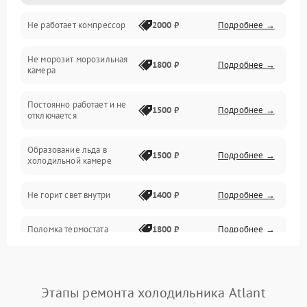
Не работает компрессор
2000 ₽
Подробнее →
Электропитание
Не морозит морозильная
Дренаж
1800 ₽
Подробнее →
камера
Оттайка
Постоянно работает и не
1500 ₽
Подробнее →
отключается
Программное обеспечение
Образование льда в
1500 ₽
Подробнее →
холодильной камере
Не горит свет внутри
1400 ₽
Подробнее →
Поломка термостата
1800 ₽
Подробнее →
Не работает вентилятор
1800 ₽
Подробнее →
Этапы ремонта холодильника Atlant
Поломка системы No Frost
2600 ₽
Подробнее →