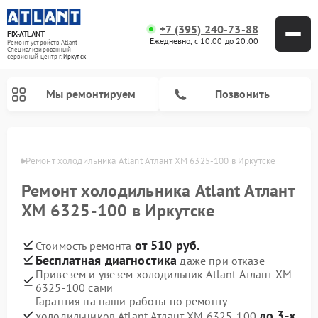
+7 (395) 240-73-88
FIX-ATLANT
Ежедневно, с 10:00 до 20:00
Ремонт устройств Atlant
Специализированный
cервисный центр г.
Иркутск
Мы ремонтируем
Позвонить
утске
Ремонт холодильника Atlant Атлант ХМ 6325-100 в Иркутске
Ремонт холодильника Atlant Атлант
Ремонт водонагревателей Atlant
Ремонт стиральных машин Atlant
Ремонт морозильных камер Atlant
ХМ 6325-100 в Иркутске
от 510 руб.
Стоимость ремонта
Бесплатная диагностика
даже при отказе
Привезем и увезем холодильник Atlant Атлант ХМ
6325-100 сами
Гарантия на наши работы по ремонту
до 3-х
холодильников Atlant Атлант ХМ 6325-100