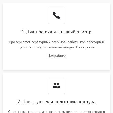
Образование конденсата
1800 ₽
Подробнее →
на стенках
Сбой в работе инвертора
2100 ₽
Подробнее →
1. Диагностика и внешний осмотр
Запах горелого при
2000 ₽
Подробнее →
Проверка температурных режимов, работы компрессора и
работе
целостности уплотнителей дверей. Измерение
сопротивления обмоток мотора, проверка термостата и
Не включается
Подробнее
1000 ₽
Подробнее →
считывание кодов ошибок с электронного дисплея.
холодильник
Проблемы с системой
автоматической
1800 ₽
Подробнее →
разморозки
2. Поиск утечек и подготовка контура
Опрессовка системы азотом для выявления микротрещин в