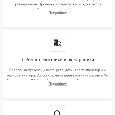
трубопроводе. Проверка испарителя и конденсатора
течеискателем. Демонтаж старого фильтра-осушителя и
Подробнее
продувка капиллярной трубки для устранения засоров.
3. Ремонт электрики и электроники
Прозвонка пускозащитного реле, датчиков температуры и
терморегулятора. Восстановление цепей питания системы No
Frost, включая ТЭН оттайки и вентилятор. Ремонт или замена
Подробнее
платы управления при сбоях алгоритмов.