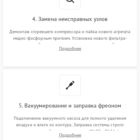
4. Замена неисправных узлов
Демонтаж сгоревшего компрессора и пайка нового агрегата
медно-фосфорным припоем. Установка нового фильтра-
осушителя. Замена изношенных вентиляторов обдува,
Подробнее
сломанных заслонок или поврежденных дверных петель.
5. Вакуумирование и заправка фреоном
Подключение вакуумного насоса для полного удаления
воздуха и влаги из контура. Заправка системы строго
дозированным объемом хладагента (R600a, R134a) по
Подробнее
электронным весам. Контроль рабочего давления в системе.