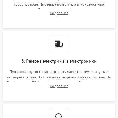
трубопроводе. Проверка испарителя и конденсатора
течеискателем. Демонтаж старого фильтра-осушителя и
Подробнее
продувка капиллярной трубки для устранения засоров.
3. Ремонт электрики и электроники
Прозвонка пускозащитного реле, датчиков температуры и
терморегулятора. Восстановление цепей питания системы No
Frost, включая ТЭН оттайки и вентилятор. Ремонт или замена
Подробнее
платы управления при сбоях алгоритмов.