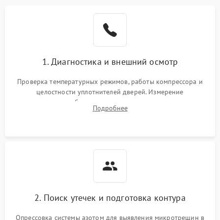
Образование конденсата
1800 ₽
Подробнее →
на стенках
Сбой в работе инвертора
2100 ₽
Подробнее →
1. Диагностика и внешний осмотр
Запах горелого при
2000 ₽
Подробнее →
Проверка температурных режимов, работы компрессора и
работе
целостности уплотнителей дверей. Измерение
сопротивления обмоток мотора, проверка термостата и
Не включается
Подробнее
1000 ₽
Подробнее →
считывание кодов ошибок с электронного дисплея.
холодильник
Проблемы с системой
автоматической
1800 ₽
Подробнее →
разморозки
2. Поиск утечек и подготовка контура
Опрессовка системы азотом для выявления микротрещин в