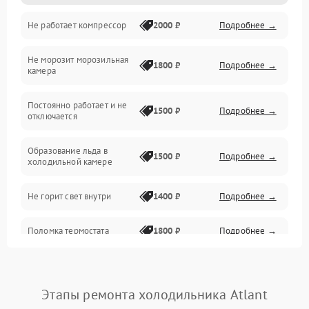
Не работает компрессор
2000 ₽
Подробнее →
Электропитание
Не морозит морозильная
Дренаж
1800 ₽
Подробнее →
камера
Оттайка
Постоянно работает и не
1500 ₽
Подробнее →
отключается
Программное обеспечение
Образование льда в
1500 ₽
Подробнее →
холодильной камере
Не горит свет внутри
1400 ₽
Подробнее →
Поломка термостата
1800 ₽
Подробнее →
Не работает вентилятор
1800 ₽
Подробнее →
Этапы ремонта холодильника Atlant
Поломка системы No Frost
2600 ₽
Подробнее →