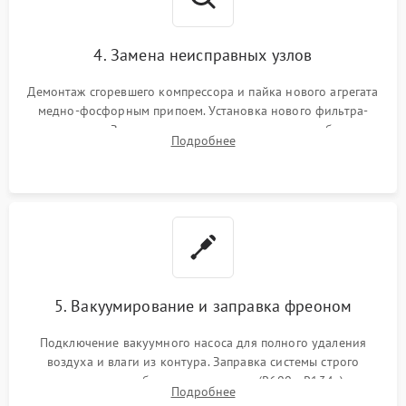
4. Замена неисправных узлов
Демонтаж сгоревшего компрессора и пайка нового агрегата
медно-фосфорным припоем. Установка нового фильтра-
осушителя. Замена изношенных вентиляторов обдува,
Подробнее
сломанных заслонок или поврежденных дверных петель.
5. Вакуумирование и заправка фреоном
Подключение вакуумного насоса для полного удаления
воздуха и влаги из контура. Заправка системы строго
дозированным объемом хладагента (R600a, R134a) по
Подробнее
электронным весам. Контроль рабочего давления в системе.