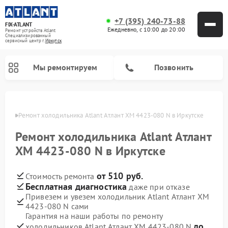
+7 (395) 240-73-88
FIX-ATLANT
Ежедневно, с 10:00 до 20:00
Ремонт устройств Atlant
Специализированный
cервисный центр г.
Иркутск
Мы ремонтируем
Позвонить
утске
Ремонт холодильника Atlant Атлант ХМ 4423-080 N в Иркутске
Ремонт холодильника Atlant Атлант
Ремонт водонагревателей Atlant
Ремонт стиральных машин Atlant
Ремонт морозильных камер Atlant
ХМ 4423-080 N в Иркутске
от 510 руб.
Стоимость ремонта
Бесплатная диагностика
даже при отказе
Привезем и увезем холодильник Atlant Атлант ХМ
4423-080 N сами
Гарантия на наши работы по ремонту
до
холодильников Atlant Атлант ХМ 4423-080 N